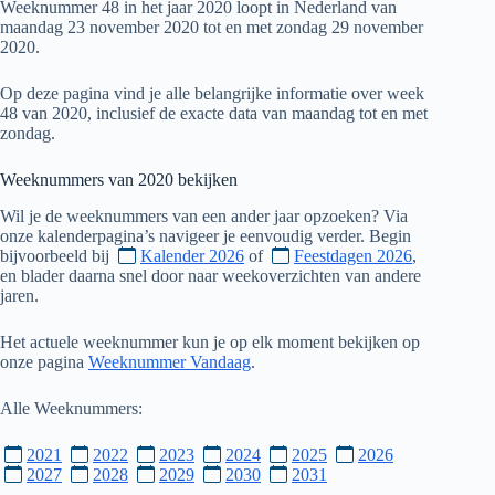
Weeknummer 48 in het jaar 2020 loopt in Nederland van
maandag 23 november 2020 tot en met zondag 29 november
2020.
Op deze pagina vind je alle belangrijke informatie over week
48 van 2020, inclusief de exacte data van maandag tot en met
zondag.
Weeknummers van
2020
bekijken
Wil je de weeknummers van een ander jaar opzoeken? Via
onze kalenderpagina’s navigeer je eenvoudig verder. Begin
bijvoorbeeld bij
Kalender 2026
of
Feestdagen 2026
,
en blader daarna snel door naar weekoverzichten van andere
jaren.
Het actuele weeknummer kun je op elk moment bekijken op
onze pagina
Weeknummer Vandaag
.
Alle Weeknummers:
2021
2022
2023
2024
2025
2026
2027
2028
2029
2030
2031