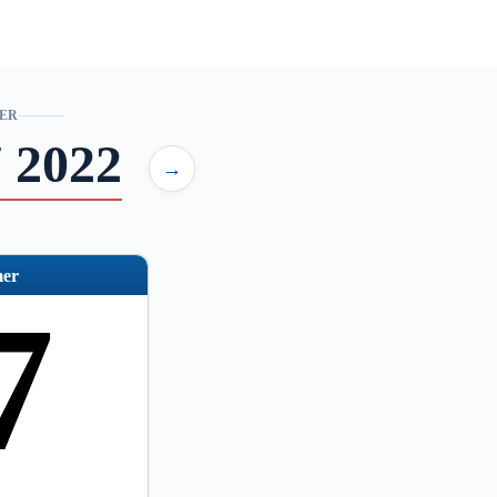
ER
 2022
→
er
7