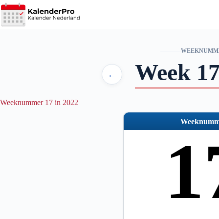
Ga
naar
de
inhoud
WEEKNUMM
Week 17
←
Weeknummer 17 in 2022
Weeknumm
1