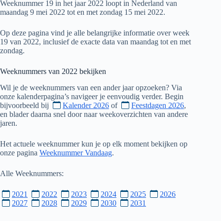
Weeknummer 19 in het jaar 2022 loopt in Nederland van
maandag 9 mei 2022 tot en met zondag 15 mei 2022.
Op deze pagina vind je alle belangrijke informatie over week
19 van 2022, inclusief de exacte data van maandag tot en met
zondag.
Weeknummers van
2022
bekijken
Wil je de weeknummers van een ander jaar opzoeken? Via
onze kalenderpagina’s navigeer je eenvoudig verder. Begin
bijvoorbeeld bij
Kalender 2026
of
Feestdagen 2026
,
en blader daarna snel door naar weekoverzichten van andere
jaren.
Het actuele weeknummer kun je op elk moment bekijken op
onze pagina
Weeknummer Vandaag
.
Alle Weeknummers:
2021
2022
2023
2024
2025
2026
2027
2028
2029
2030
2031