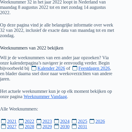
Weeknummer 32 in het jaar 2022 loopt in Nederland van
maandag 8 augustus 2022 tot en met zondag 14 augustus
2022.
Op deze pagina vind je alle belangrijke informatie over week
32 van 2022, inclusief de exacte data van maandag tot en met
zondag.
Weeknummers van
2022
bekijken
Wil je de weeknummers van een ander jaar opzoeken? Via
onze kalenderpagina’s navigeer je eenvoudig verder. Begin
bijvoorbeeld bij
Kalender 2026
of
Feestdagen 2026
,
en blader daarna snel door naar weekoverzichten van andere
jaren.
Het actuele weeknummer kun je op elk moment bekijken op
onze pagina
Weeknummer Vandaag
.
Alle Weeknummers:
2021
2022
2023
2024
2025
2026
2027
2028
2029
2030
2031