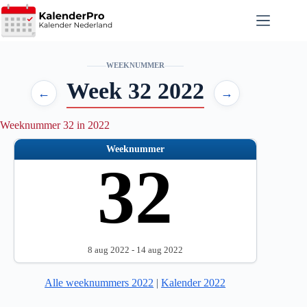
Ga
naar
de
inhoud
WEEKNUMMER
Week 32 2022
←
→
Weeknummer 32 in 2022
Weeknummer
32
8 aug 2022 - 14 aug 2022
Alle weeknummers 2022
|
Kalender 2022