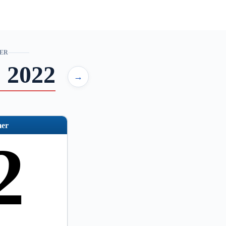
ER
 2022
→
er
2