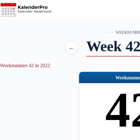
Ga
naar
de
inhoud
WEEKNUMM
Week 42
←
Weeknummer 42 in 2022
Weeknumm
4