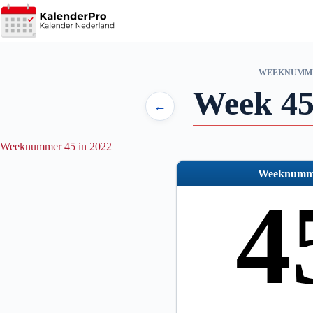
Ga
naar
de
inhoud
WEEKNUMM
Week 45
←
Weeknummer 45 in 2022
Weeknumm
4