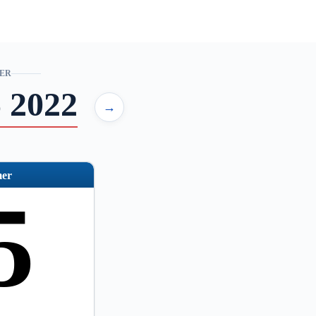
ER
 2022
→
er
5