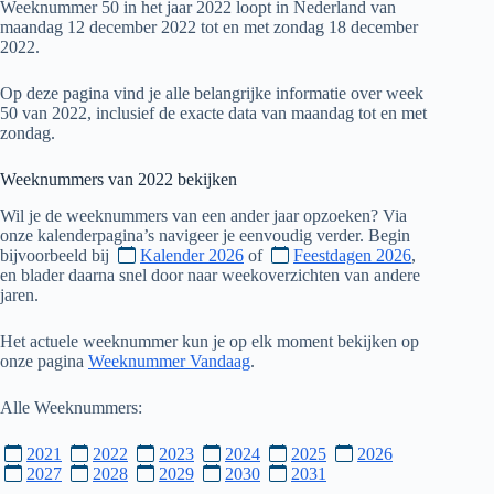
Weeknummer 50 in het jaar 2022 loopt in Nederland van
maandag 12 december 2022 tot en met zondag 18 december
2022.
Op deze pagina vind je alle belangrijke informatie over week
50 van 2022, inclusief de exacte data van maandag tot en met
zondag.
Weeknummers van
2022
bekijken
Wil je de weeknummers van een ander jaar opzoeken? Via
onze kalenderpagina’s navigeer je eenvoudig verder. Begin
bijvoorbeeld bij
Kalender 2026
of
Feestdagen 2026
,
en blader daarna snel door naar weekoverzichten van andere
jaren.
Het actuele weeknummer kun je op elk moment bekijken op
onze pagina
Weeknummer Vandaag
.
Alle Weeknummers:
2021
2022
2023
2024
2025
2026
2027
2028
2029
2030
2031