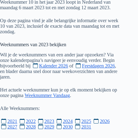
Weeknummer 10 in het jaar 2023 loopt in Nederland van
maandag 6 maart 2023 tot en met zondag 12 maart 2023.
Op deze pagina vind je alle belangrijke informatie over week
10 van 2023, inclusief de exacte data van maandag tot en met
zondag.
Weeknummers van
2023
bekijken
Wil je de weeknummers van een ander jaar opzoeken? Via
onze kalenderpagina’s navigeer je eenvoudig verder. Begin
bijvoorbeeld bij
Kalender 2026
of
Feestdagen 2026
,
en blader daarna snel door naar weekoverzichten van andere
jaren.
Het actuele weeknummer kun je op elk moment bekijken op
onze pagina
Weeknummer Vandaag
.
Alle Weeknummers:
2021
2022
2023
2024
2025
2026
2027
2028
2029
2030
2031