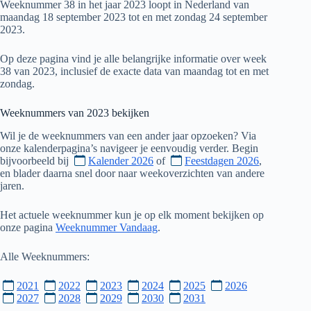
Weeknummer 38 in het jaar 2023 loopt in Nederland van
maandag 18 september 2023 tot en met zondag 24 september
2023.
Op deze pagina vind je alle belangrijke informatie over week
38 van 2023, inclusief de exacte data van maandag tot en met
zondag.
Weeknummers van
2023
bekijken
Wil je de weeknummers van een ander jaar opzoeken? Via
onze kalenderpagina’s navigeer je eenvoudig verder. Begin
bijvoorbeeld bij
Kalender 2026
of
Feestdagen 2026
,
en blader daarna snel door naar weekoverzichten van andere
jaren.
Het actuele weeknummer kun je op elk moment bekijken op
onze pagina
Weeknummer Vandaag
.
Alle Weeknummers:
2021
2022
2023
2024
2025
2026
2027
2028
2029
2030
2031