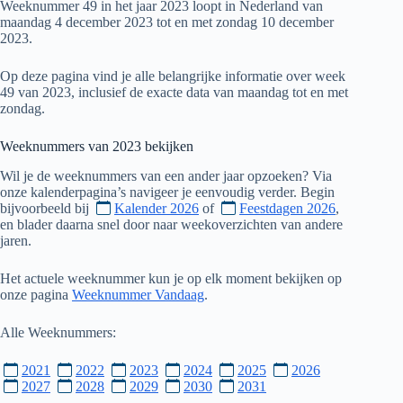
Weeknummer 49 in het jaar 2023 loopt in Nederland van
maandag 4 december 2023 tot en met zondag 10 december
2023.
Op deze pagina vind je alle belangrijke informatie over week
49 van 2023, inclusief de exacte data van maandag tot en met
zondag.
Weeknummers van
2023
bekijken
Wil je de weeknummers van een ander jaar opzoeken? Via
onze kalenderpagina’s navigeer je eenvoudig verder. Begin
bijvoorbeeld bij
Kalender 2026
of
Feestdagen 2026
,
en blader daarna snel door naar weekoverzichten van andere
jaren.
Het actuele weeknummer kun je op elk moment bekijken op
onze pagina
Weeknummer Vandaag
.
Alle Weeknummers:
2021
2022
2023
2024
2025
2026
2027
2028
2029
2030
2031