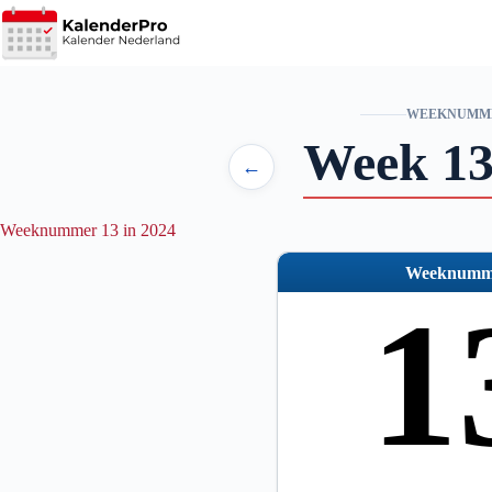
Ga
naar
de
inhoud
WEEKNUMM
Week 13
←
Weeknummer 13 in 2024
Weeknumm
1