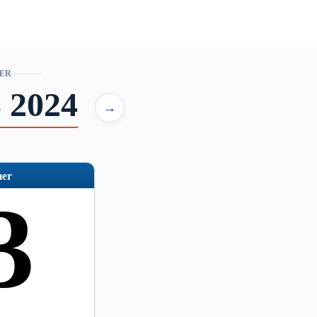
ER
 2024
→
er
3