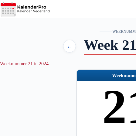
Ga
naar
de
inhoud
WEEKNUMM
Week 21
←
Weeknummer 21 in 2024
Weeknumm
2