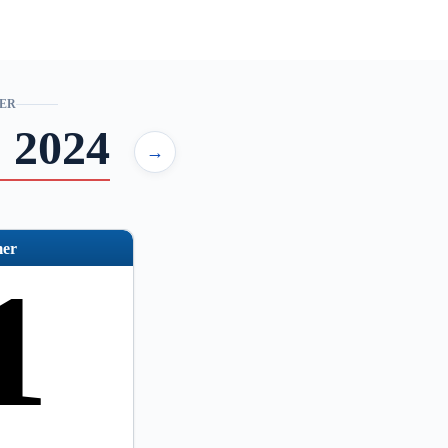
ER
 2024
→
er
1