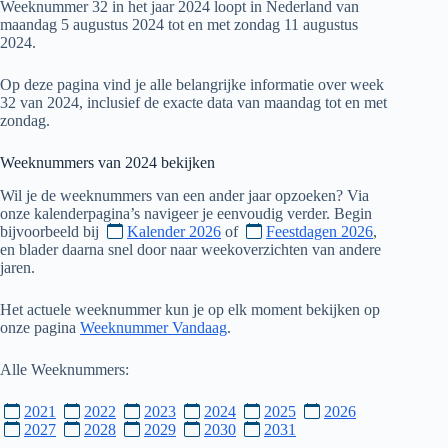
Weeknummer 32 in het jaar 2024 loopt in Nederland van
maandag 5 augustus 2024 tot en met zondag 11 augustus
2024.
Op deze pagina vind je alle belangrijke informatie over week
32 van 2024, inclusief de exacte data van maandag tot en met
zondag.
Weeknummers van
2024
bekijken
Wil je de weeknummers van een ander jaar opzoeken? Via
onze kalenderpagina’s navigeer je eenvoudig verder. Begin
bijvoorbeeld bij
Kalender 2026
of
Feestdagen 2026
,
en blader daarna snel door naar weekoverzichten van andere
jaren.
Het actuele weeknummer kun je op elk moment bekijken op
onze pagina
Weeknummer Vandaag
.
Alle Weeknummers:
2021
2022
2023
2024
2025
2026
2027
2028
2029
2030
2031