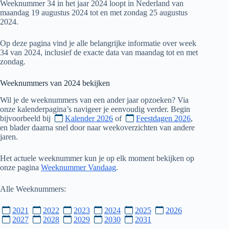
Weeknummer 34 in het jaar 2024 loopt in Nederland van
maandag 19 augustus 2024 tot en met zondag 25 augustus
2024.
Op deze pagina vind je alle belangrijke informatie over week
34 van 2024, inclusief de exacte data van maandag tot en met
zondag.
Weeknummers van
2024
bekijken
Wil je de weeknummers van een ander jaar opzoeken? Via
onze kalenderpagina’s navigeer je eenvoudig verder. Begin
bijvoorbeeld bij
Kalender 2026
of
Feestdagen 2026
,
en blader daarna snel door naar weekoverzichten van andere
jaren.
Het actuele weeknummer kun je op elk moment bekijken op
onze pagina
Weeknummer Vandaag
.
Alle Weeknummers:
2021
2022
2023
2024
2025
2026
2027
2028
2029
2030
2031