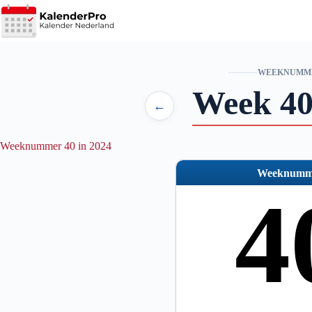
Ga
naar
de
inhoud
WEEKNUMM
Week 40
←
Weeknummer 40 in 2024
Weeknumm
4