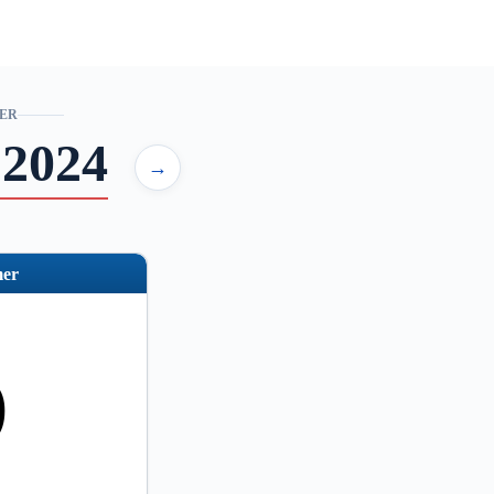
ER
 2024
→
er
6