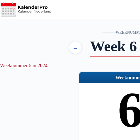
Ga
naar
de
inhoud
WEEKNUMM
Week 6
←
Weeknummer 6 in 2024
Weeknumm