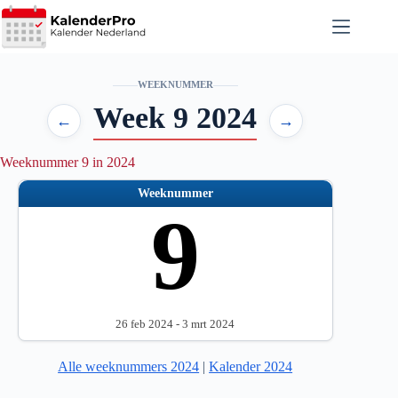
Ga
naar
de
inhoud
WEEKNUMMER
Week 9 2024
←
→
Weeknummer 9 in 2024
Weeknummer
9
26 feb 2024 - 3 mrt 2024
Alle weeknummers 2024
|
Kalender 2024