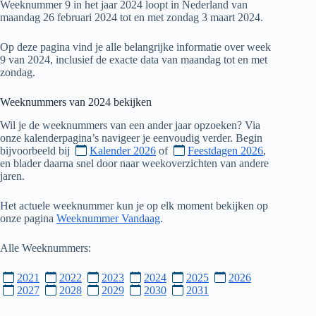
Weeknummer 9 in het jaar 2024 loopt in Nederland van
maandag 26 februari 2024 tot en met zondag 3 maart 2024.
Op deze pagina vind je alle belangrijke informatie over week
9 van 2024, inclusief de exacte data van maandag tot en met
zondag.
Weeknummers van
2024
bekijken
Wil je de weeknummers van een ander jaar opzoeken? Via
onze kalenderpagina’s navigeer je eenvoudig verder. Begin
bijvoorbeeld bij
Kalender 2026
of
Feestdagen 2026
,
en blader daarna snel door naar weekoverzichten van andere
jaren.
Het actuele weeknummer kun je op elk moment bekijken op
onze pagina
Weeknummer Vandaag
.
Alle Weeknummers:
2021
2022
2023
2024
2025
2026
2027
2028
2029
2030
2031