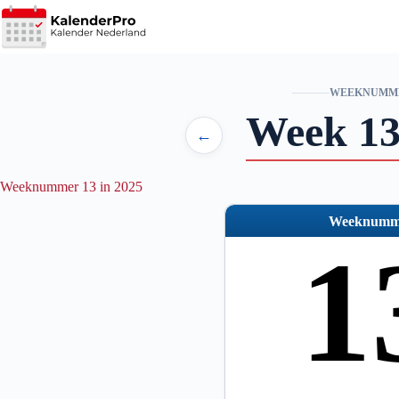
Ga
naar
de
inhoud
WEEKNUMM
Week 13
←
Weeknummer 13 in 2025
Weeknumm
1