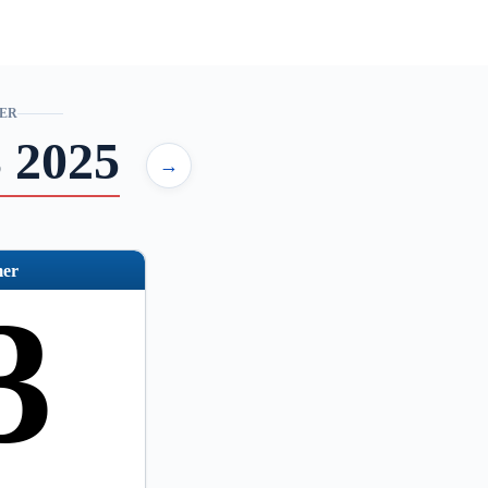
ER
 2025
→
er
3