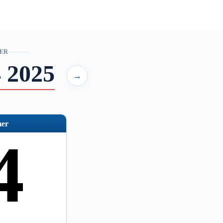
ER
 2025
→
er
4