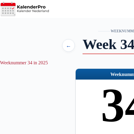
Ga
naar
de
inhoud
WEEKNUMM
Week 34
←
Weeknummer 34 in 2025
Weeknumm
3