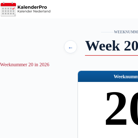
Ga
naar
de
inhoud
WEEKNUMM
Week 20
←
Weeknummer 20 in 2026
Weeknumm
2