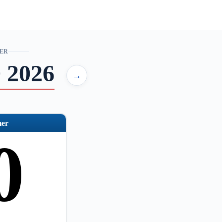
ER
 2026
→
er
0