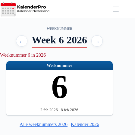
Ga
naar
de
inhoud
WEEKNUMMER
Week 6 2026
←
→
Weeknummer 6 in 2026
Weeknummer
6
2 feb 2026 - 8 feb 2026
Alle weeknummers 2026
|
Kalender 2026