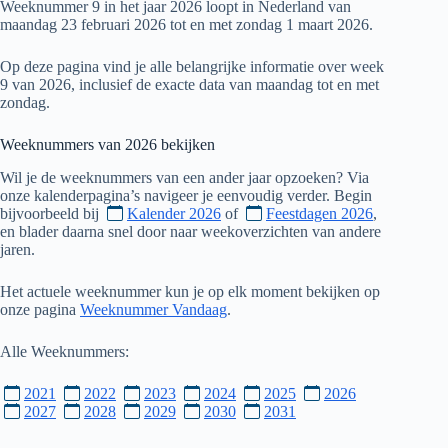
Weeknummer 9 in het jaar 2026 loopt in Nederland van
maandag 23 februari 2026 tot en met zondag 1 maart 2026.
Op deze pagina vind je alle belangrijke informatie over week
9 van 2026, inclusief de exacte data van maandag tot en met
zondag.
Weeknummers van
2026
bekijken
Wil je de weeknummers van een ander jaar opzoeken? Via
onze kalenderpagina’s navigeer je eenvoudig verder. Begin
bijvoorbeeld bij
Kalender 2026
of
Feestdagen 2026
,
en blader daarna snel door naar weekoverzichten van andere
jaren.
Het actuele weeknummer kun je op elk moment bekijken op
onze pagina
Weeknummer Vandaag
.
Alle Weeknummers:
2021
2022
2023
2024
2025
2026
2027
2028
2029
2030
2031