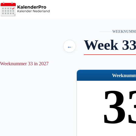
Ga
naar
de
inhoud
WEEKNUMM
Week 33
←
Weeknummer 33 in 2027
Weeknumm
3