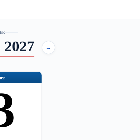
ER
 2027
→
er
3