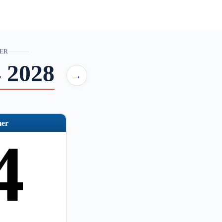
ER
 2028
→
er
4