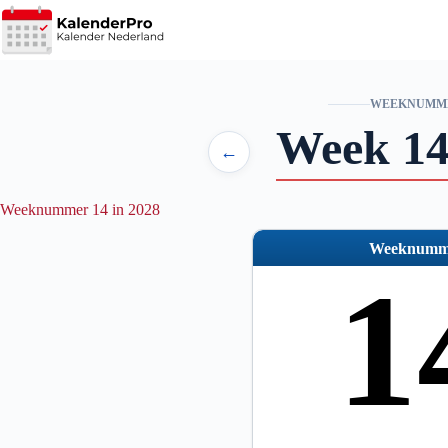
Ga
naar
de
inhoud
WEEKNUMM
Week 14
←
Weeknummer 14 in 2028
Weeknumm
1