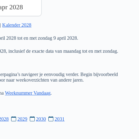
 apr 2028
|
Kalender 2028
il 2028 tot en met zondag 9 april 2028.
028, inclusief de exacte data van maandag tot en met zondag.
rpagina’s navigeer je eenvoudig verder. Begin bijvoorbeeld
door naar weekoverzichten van andere jaren.
ina
Weeknummer Vandaag
.
2028
2029
2030
2031