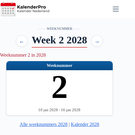
Ga
naar
de
inhoud
WEEKNUMMER
Week 2 2028
←
→
Weeknummer 2 in 2028
Weeknummer
2
10 jan 2028 - 16 jan 2028
Alle weeknummers 2028
|
Kalender 2028