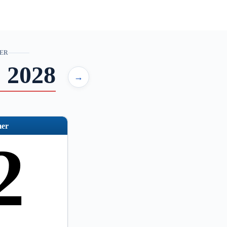
ER
 2028
→
er
2