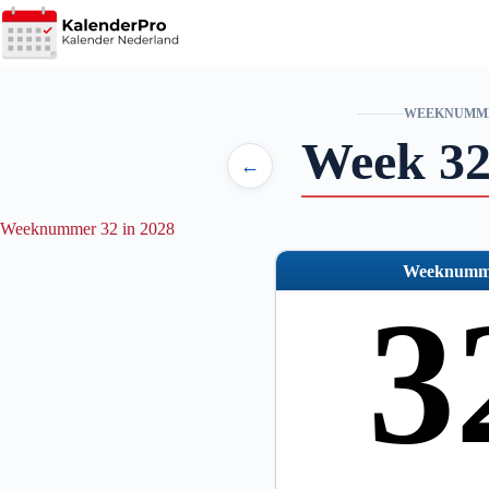
Ga
naar
de
inhoud
WEEKNUMM
Week 32
←
Weeknummer 32 in 2028
Weeknumm
3