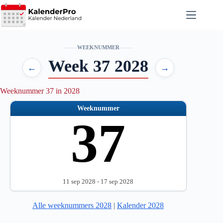
Ga
naar
de
inhoud
WEEKNUMMER
Week 37 2028
←
→
Weeknummer 37 in 2028
Weeknummer
37
11 sep 2028 - 17 sep 2028
Alle weeknummers 2028
|
Kalender 2028