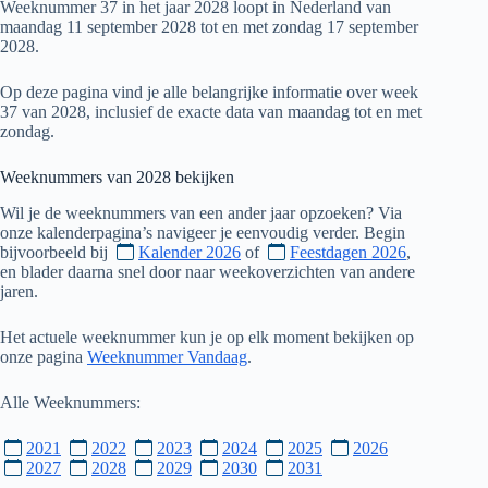
Weeknummer 37 in het jaar 2028 loopt in Nederland van
maandag 11 september 2028 tot en met zondag 17 september
2028.
Op deze pagina vind je alle belangrijke informatie over week
37 van 2028, inclusief de exacte data van maandag tot en met
zondag.
Weeknummers van
2028
bekijken
Wil je de weeknummers van een ander jaar opzoeken? Via
onze kalenderpagina’s navigeer je eenvoudig verder. Begin
bijvoorbeeld bij
Kalender 2026
of
Feestdagen 2026
,
en blader daarna snel door naar weekoverzichten van andere
jaren.
Het actuele weeknummer kun je op elk moment bekijken op
onze pagina
Weeknummer Vandaag
.
Alle Weeknummers:
2021
2022
2023
2024
2025
2026
2027
2028
2029
2030
2031