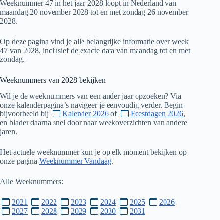
Weeknummer 47 in het jaar 2028 loopt in Nederland van
maandag 20 november 2028 tot en met zondag 26 november
2028.
Op deze pagina vind je alle belangrijke informatie over week
47 van 2028, inclusief de exacte data van maandag tot en met
zondag.
Weeknummers van
2028
bekijken
Wil je de weeknummers van een ander jaar opzoeken? Via
onze kalenderpagina’s navigeer je eenvoudig verder. Begin
bijvoorbeeld bij
Kalender 2026
of
Feestdagen 2026
,
en blader daarna snel door naar weekoverzichten van andere
jaren.
Het actuele weeknummer kun je op elk moment bekijken op
onze pagina
Weeknummer Vandaag
.
Alle Weeknummers:
2021
2022
2023
2024
2025
2026
2027
2028
2029
2030
2031