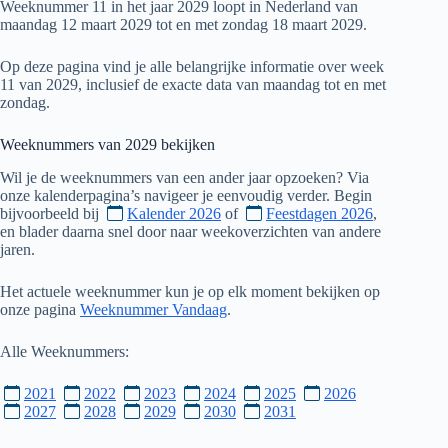
Weeknummer 11 in het jaar 2029 loopt in Nederland van
maandag 12 maart 2029 tot en met zondag 18 maart 2029.
Op deze pagina vind je alle belangrijke informatie over week
11 van 2029, inclusief de exacte data van maandag tot en met
zondag.
Weeknummers van
2029
bekijken
Wil je de weeknummers van een ander jaar opzoeken? Via
onze kalenderpagina’s navigeer je eenvoudig verder. Begin
bijvoorbeeld bij
Kalender 2026
of
Feestdagen 2026
,
en blader daarna snel door naar weekoverzichten van andere
jaren.
Het actuele weeknummer kun je op elk moment bekijken op
onze pagina
Weeknummer Vandaag
.
Alle Weeknummers:
2021
2022
2023
2024
2025
2026
2027
2028
2029
2030
2031