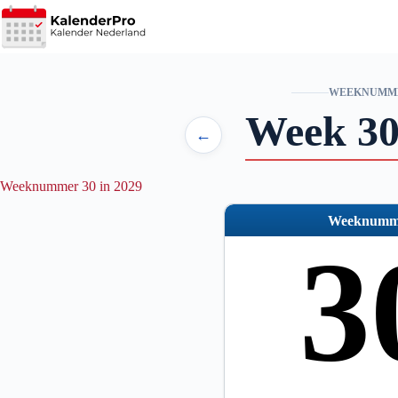
Ga
naar
de
inhoud
WEEKNUMM
Week 30
←
Weeknummer 30 in 2029
Weeknumm
3