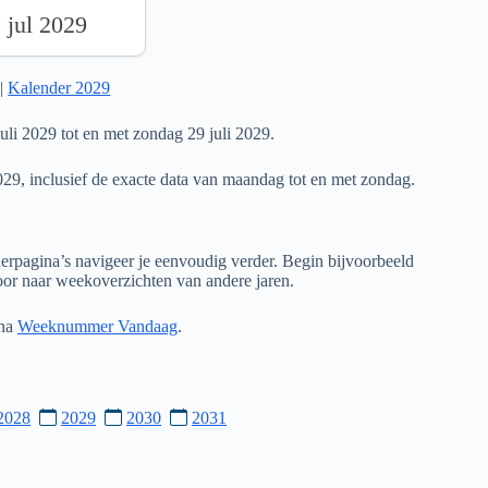
9 jul 2029
|
Kalender 2029
li 2029 tot en met zondag 29 juli 2029.
029, inclusief de exacte data van maandag tot en met zondag.
rpagina’s navigeer je eenvoudig verder. Begin bijvoorbeeld
door naar weekoverzichten van andere jaren.
ina
Weeknummer Vandaag
.
2028
2029
2030
2031