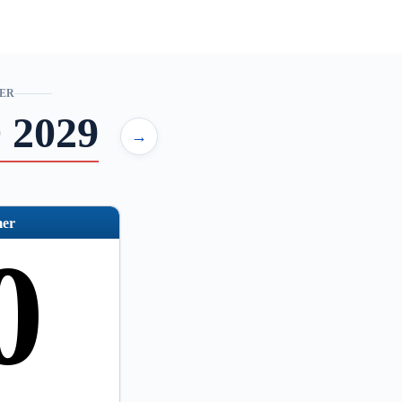
ER
 2029
→
er
0