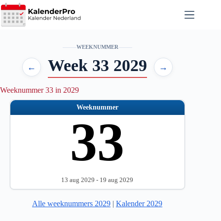
Ga
naar
de
inhoud
WEEKNUMMER
Week 33 2029
←
→
Weeknummer 33 in 2029
Weeknummer
33
13 aug 2029 - 19 aug 2029
Alle weeknummers 2029
|
Kalender 2029