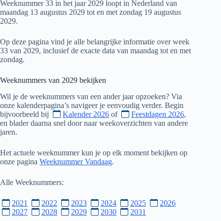
Weeknummer 33 in het jaar 2029 loopt in Nederland van
maandag 13 augustus 2029 tot en met zondag 19 augustus
2029.
Op deze pagina vind je alle belangrijke informatie over week
33 van 2029, inclusief de exacte data van maandag tot en met
zondag.
Weeknummers van
2029
bekijken
Wil je de weeknummers van een ander jaar opzoeken? Via
onze kalenderpagina’s navigeer je eenvoudig verder. Begin
bijvoorbeeld bij
Kalender 2026
of
Feestdagen 2026
,
en blader daarna snel door naar weekoverzichten van andere
jaren.
Het actuele weeknummer kun je op elk moment bekijken op
onze pagina
Weeknummer Vandaag
.
Alle Weeknummers:
2021
2022
2023
2024
2025
2026
2027
2028
2029
2030
2031