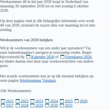
Weeknummer 40 in het jaar 2030 loopt in Nederland van
maandag 30 september 2030 tot en met zondag 6 oktober
2030.
Op deze pagina vind je alle belangrijke informatie over week
40 van 2030, inclusief de exacte data van maandag tot en met
zondag.
Weeknummers van
2030
bekijken
Wil je de weeknummers van een ander jaar opzoeken? Via
onze kalenderpagina’s navigeer je eenvoudig verder. Begin
bijvoorbeeld bij
Kalender 2026
of
Feestdagen 2026
,
en blader daarna snel door naar weekoverzichten van andere
jaren.
Het actuele weeknummer kun je op elk moment bekijken op
onze pagina
Weeknummer Vandaag
.
Alle Weeknummers:
2021
2022
2023
2024
2025
2026
2027
2028
2029
2030
2031