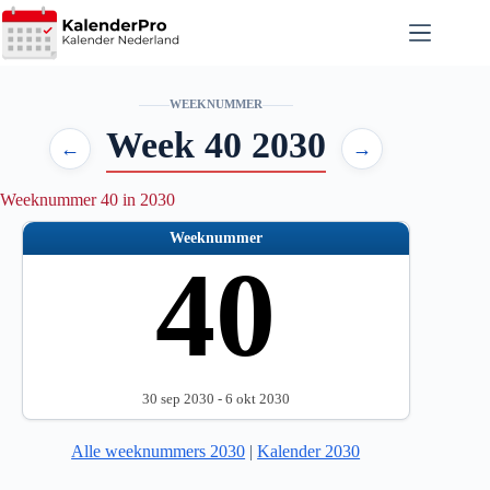
Ga
naar
de
inhoud
WEEKNUMMER
Week 40 2030
←
→
Weeknummer 40 in 2030
Weeknummer
40
30 sep 2030 - 6 okt 2030
Alle weeknummers 2030
|
Kalender 2030