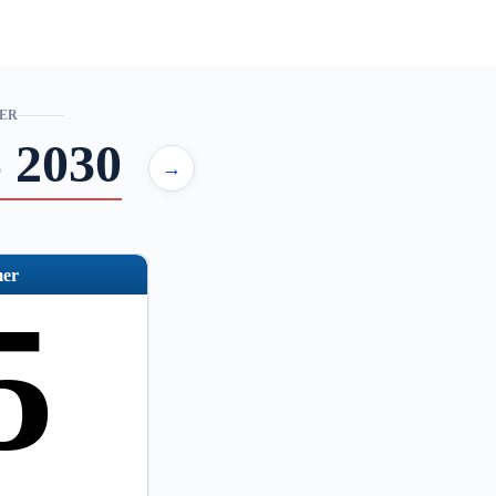
ER
 2030
→
er
5