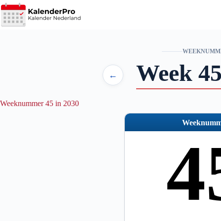
Ga
naar
de
inhoud
WEEKNUMM
Week 45
←
Weeknummer 45 in 2030
Weeknumm
4