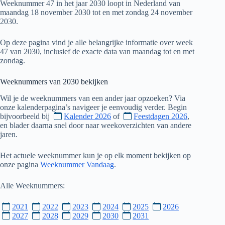
Weeknummer 47 in het jaar 2030 loopt in Nederland van
maandag 18 november 2030 tot en met zondag 24 november
2030.
Op deze pagina vind je alle belangrijke informatie over week
47 van 2030, inclusief de exacte data van maandag tot en met
zondag.
Weeknummers van
2030
bekijken
Wil je de weeknummers van een ander jaar opzoeken? Via
onze kalenderpagina’s navigeer je eenvoudig verder. Begin
bijvoorbeeld bij
Kalender 2026
of
Feestdagen 2026
,
en blader daarna snel door naar weekoverzichten van andere
jaren.
Het actuele weeknummer kun je op elk moment bekijken op
onze pagina
Weeknummer Vandaag
.
Alle Weeknummers:
2021
2022
2023
2024
2025
2026
2027
2028
2029
2030
2031