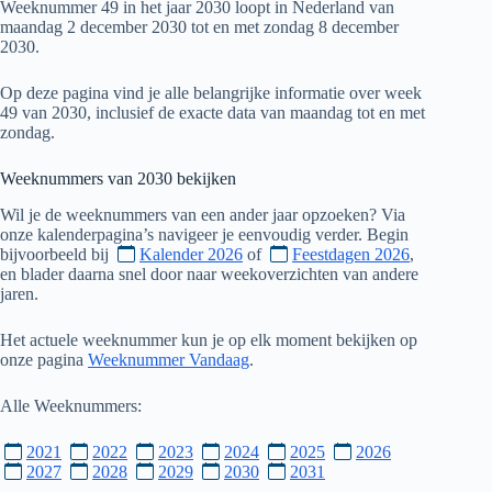
Weeknummer 49 in het jaar 2030 loopt in Nederland van
maandag 2 december 2030 tot en met zondag 8 december
2030.
Op deze pagina vind je alle belangrijke informatie over week
49 van 2030, inclusief de exacte data van maandag tot en met
zondag.
Weeknummers van
2030
bekijken
Wil je de weeknummers van een ander jaar opzoeken? Via
onze kalenderpagina’s navigeer je eenvoudig verder. Begin
bijvoorbeeld bij
Kalender 2026
of
Feestdagen 2026
,
en blader daarna snel door naar weekoverzichten van andere
jaren.
Het actuele weeknummer kun je op elk moment bekijken op
onze pagina
Weeknummer Vandaag
.
Alle Weeknummers:
2021
2022
2023
2024
2025
2026
2027
2028
2029
2030
2031