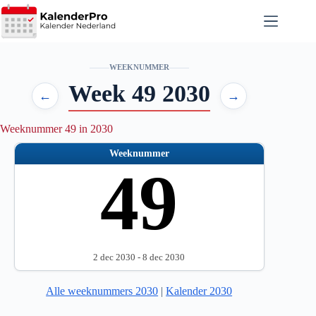
Ga
naar
de
inhoud
WEEKNUMMER
Week 49 2030
←
→
Weeknummer 49 in 2030
Weeknummer
49
2 dec 2030 - 8 dec 2030
Alle weeknummers 2030
|
Kalender 2030