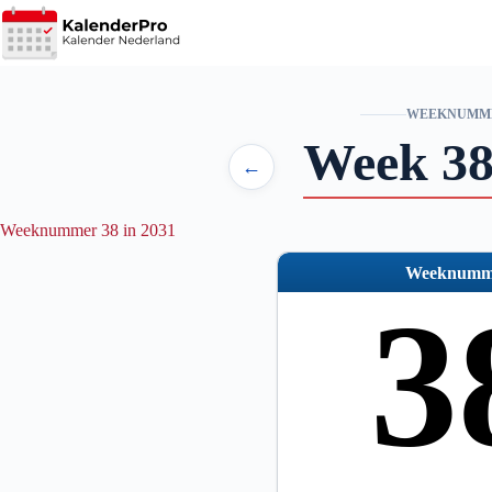
Ga
naar
de
inhoud
WEEKNUMM
Week 38
←
Weeknummer 38 in 2031
Weeknumm
3