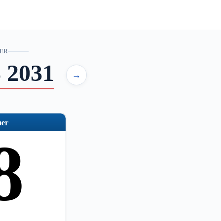
ER
 2031
→
er
8