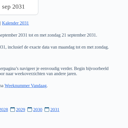
1 sep 2031
|
Kalender 2031
september 2031 tot en met zondag 21 september 2031.
031, inclusief de exacte data van maandag tot en met zondag.
rpagina’s navigeer je eenvoudig verder. Begin bijvoorbeeld
door naar weekoverzichten van andere jaren.
ina
Weeknummer Vandaag
.
2028
2029
2030
2031