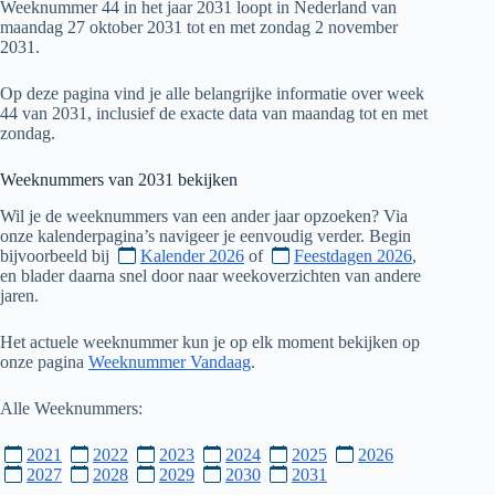
Weeknummer 44 in het jaar 2031 loopt in Nederland van
maandag 27 oktober 2031 tot en met zondag 2 november
2031.
Op deze pagina vind je alle belangrijke informatie over week
44 van 2031, inclusief de exacte data van maandag tot en met
zondag.
Weeknummers van
2031
bekijken
Wil je de weeknummers van een ander jaar opzoeken? Via
onze kalenderpagina’s navigeer je eenvoudig verder. Begin
bijvoorbeeld bij
Kalender 2026
of
Feestdagen 2026
,
en blader daarna snel door naar weekoverzichten van andere
jaren.
Het actuele weeknummer kun je op elk moment bekijken op
onze pagina
Weeknummer Vandaag
.
Alle Weeknummers:
2021
2022
2023
2024
2025
2026
2027
2028
2029
2030
2031