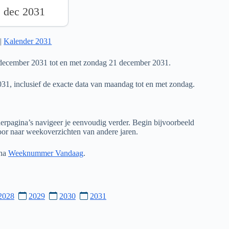
1 dec 2031
|
Kalender 2031
december 2031 tot en met zondag 21 december 2031.
031, inclusief de exacte data van maandag tot en met zondag.
rpagina’s navigeer je eenvoudig verder. Begin bijvoorbeeld
door naar weekoverzichten van andere jaren.
ina
Weeknummer Vandaag
.
2028
2029
2030
2031