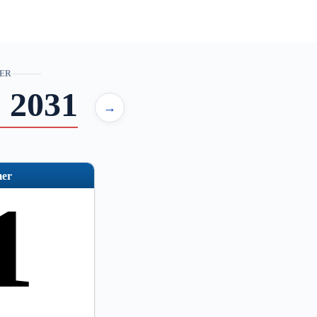
ER
 2031
→
er
1