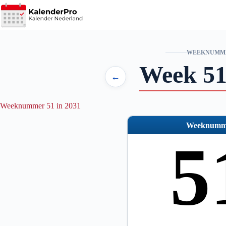
Ga
naar
de
inhoud
WEEKNUMM
Week 51
←
Weeknummer 51 in 2031
Weeknumm
5