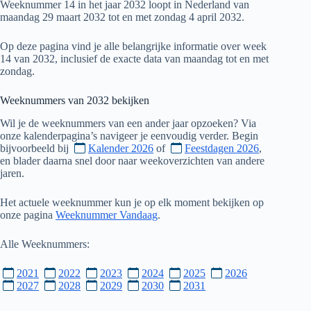
Weeknummer 14 in het jaar 2032 loopt in Nederland van
maandag 29 maart 2032 tot en met zondag 4 april 2032.
Op deze pagina vind je alle belangrijke informatie over week
14 van 2032, inclusief de exacte data van maandag tot en met
zondag.
Weeknummers van
2032
bekijken
Wil je de weeknummers van een ander jaar opzoeken? Via
onze kalenderpagina’s navigeer je eenvoudig verder. Begin
bijvoorbeeld bij
Kalender 2026
of
Feestdagen 2026
,
en blader daarna snel door naar weekoverzichten van andere
jaren.
Het actuele weeknummer kun je op elk moment bekijken op
onze pagina
Weeknummer Vandaag
.
Alle Weeknummers:
2021
2022
2023
2024
2025
2026
2027
2028
2029
2030
2031