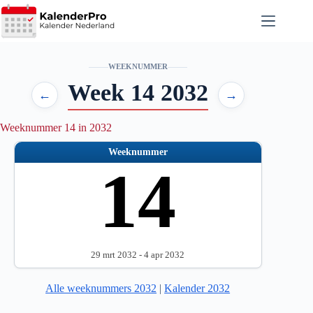
Ga
naar
de
inhoud
WEEKNUMMER
Week 14 2032
←
→
Weeknummer 14 in 2032
Weeknummer
14
29 mrt 2032 - 4 apr 2032
Alle weeknummers 2032
|
Kalender 2032