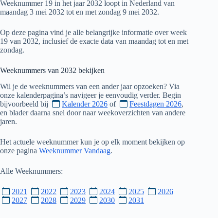
Weeknummer 19 in het jaar 2032 loopt in Nederland van
maandag 3 mei 2032 tot en met zondag 9 mei 2032.
Op deze pagina vind je alle belangrijke informatie over week
19 van 2032, inclusief de exacte data van maandag tot en met
zondag.
Weeknummers van
2032
bekijken
Wil je de weeknummers van een ander jaar opzoeken? Via
onze kalenderpagina’s navigeer je eenvoudig verder. Begin
bijvoorbeeld bij
Kalender 2026
of
Feestdagen 2026
,
en blader daarna snel door naar weekoverzichten van andere
jaren.
Het actuele weeknummer kun je op elk moment bekijken op
onze pagina
Weeknummer Vandaag
.
Alle Weeknummers:
2021
2022
2023
2024
2025
2026
2027
2028
2029
2030
2031