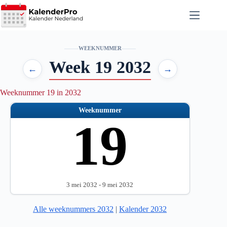
Ga
naar
de
inhoud
WEEKNUMMER
Week 19 2032
←
→
Weeknummer 19 in 2032
Weeknummer
19
3 mei 2032 - 9 mei 2032
Alle weeknummers 2032
|
Kalender 2032