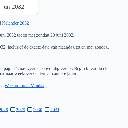
0 jun 2032
|
Kalender 2032
ni 2032 tot en met zondag 20 juni 2032.
032, inclusief de exacte data van maandag tot en met zondag.
rpagina’s navigeer je eenvoudig verder. Begin bijvoorbeeld
door naar weekoverzichten van andere jaren.
ina
Weeknummer Vandaag
.
2028
2029
2030
2031