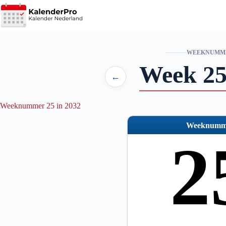
Ga
naar
de
inhoud
WEEKNUMM
Week 25
←
Weeknummer 25 in 2032
Weeknumm
2