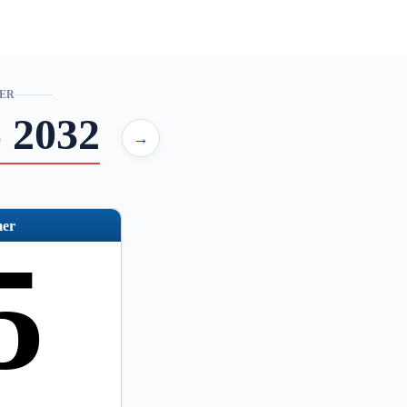
ER
 2032
→
er
5