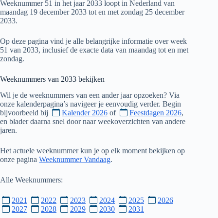
Weeknummer 51 in het jaar 2033 loopt in Nederland van
maandag 19 december 2033 tot en met zondag 25 december
2033.
Op deze pagina vind je alle belangrijke informatie over week
51 van 2033, inclusief de exacte data van maandag tot en met
zondag.
Weeknummers van
2033
bekijken
Wil je de weeknummers van een ander jaar opzoeken? Via
onze kalenderpagina’s navigeer je eenvoudig verder. Begin
bijvoorbeeld bij
Kalender 2026
of
Feestdagen 2026
,
en blader daarna snel door naar weekoverzichten van andere
jaren.
Het actuele weeknummer kun je op elk moment bekijken op
onze pagina
Weeknummer Vandaag
.
Alle Weeknummers:
2021
2022
2023
2024
2025
2026
2027
2028
2029
2030
2031