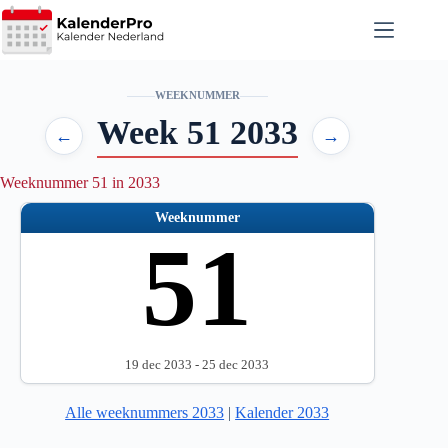
Ga
naar
de
inhoud
WEEKNUMMER
Week 51 2033
←
→
Weeknummer 51 in 2033
Weeknummer
51
19 dec 2033 - 25 dec 2033
Alle weeknummers 2033
|
Kalender 2033