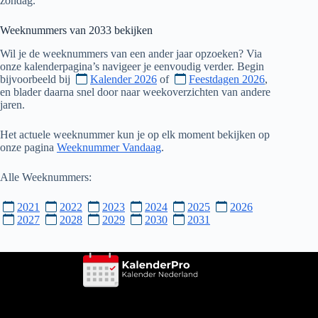
zondag.
Weeknummers van
2033
bekijken
Wil je de weeknummers van een ander jaar opzoeken? Via
onze kalenderpagina’s navigeer je eenvoudig verder. Begin
bijvoorbeeld bij
Kalender 2026
of
Feestdagen 2026
,
en blader daarna snel door naar weekoverzichten van andere
jaren.
Het actuele weeknummer kun je op elk moment bekijken op
onze pagina
Weeknummer Vandaag
.
Alle Weeknummers:
2021
2022
2023
2024
2025
2026
2027
2028
2029
2030
2031