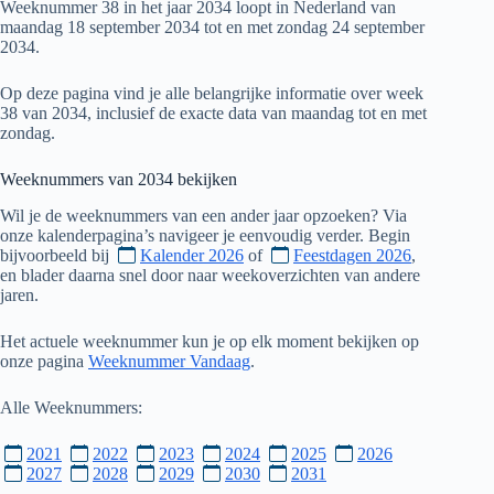
Weeknummer 38 in het jaar 2034 loopt in Nederland van
maandag 18 september 2034 tot en met zondag 24 september
2034.
Op deze pagina vind je alle belangrijke informatie over week
38 van 2034, inclusief de exacte data van maandag tot en met
zondag.
Weeknummers van
2034
bekijken
Wil je de weeknummers van een ander jaar opzoeken? Via
onze kalenderpagina’s navigeer je eenvoudig verder. Begin
bijvoorbeeld bij
Kalender 2026
of
Feestdagen 2026
,
en blader daarna snel door naar weekoverzichten van andere
jaren.
Het actuele weeknummer kun je op elk moment bekijken op
onze pagina
Weeknummer Vandaag
.
Alle Weeknummers:
2021
2022
2023
2024
2025
2026
2027
2028
2029
2030
2031