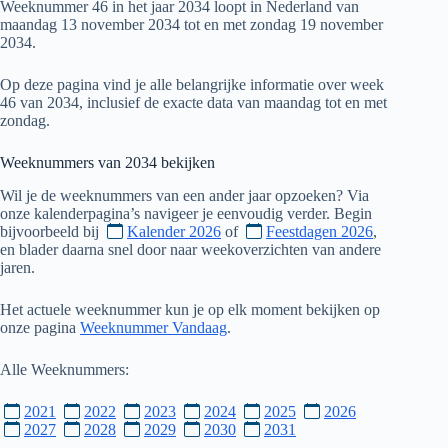
Weeknummer 46 in het jaar 2034 loopt in Nederland van
maandag 13 november 2034 tot en met zondag 19 november
2034.
Op deze pagina vind je alle belangrijke informatie over week
46 van 2034, inclusief de exacte data van maandag tot en met
zondag.
Weeknummers van
2034
bekijken
Wil je de weeknummers van een ander jaar opzoeken? Via
onze kalenderpagina’s navigeer je eenvoudig verder. Begin
bijvoorbeeld bij
Kalender 2026
of
Feestdagen 2026
,
en blader daarna snel door naar weekoverzichten van andere
jaren.
Het actuele weeknummer kun je op elk moment bekijken op
onze pagina
Weeknummer Vandaag
.
Alle Weeknummers:
2021
2022
2023
2024
2025
2026
2027
2028
2029
2030
2031