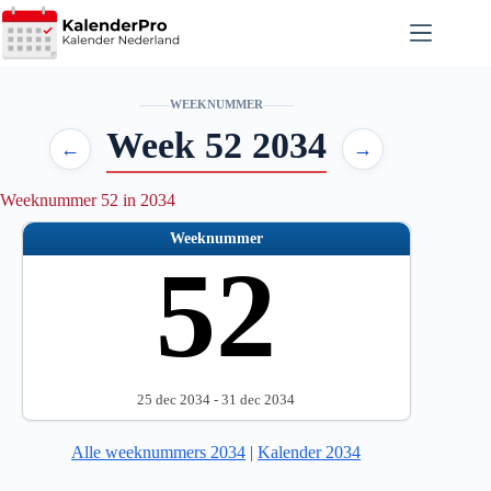
Ga
naar
de
inhoud
WEEKNUMMER
Week 52 2034
←
→
Weeknummer 52 in 2034
Weeknummer
52
25 dec 2034 - 31 dec 2034
Alle weeknummers 2034
|
Kalender 2034