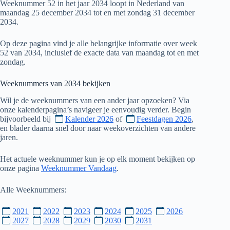
Weeknummer 52 in het jaar 2034 loopt in Nederland van
maandag 25 december 2034 tot en met zondag 31 december
2034.
Op deze pagina vind je alle belangrijke informatie over week
52 van 2034, inclusief de exacte data van maandag tot en met
zondag.
Weeknummers van
2034
bekijken
Wil je de weeknummers van een ander jaar opzoeken? Via
onze kalenderpagina’s navigeer je eenvoudig verder. Begin
bijvoorbeeld bij
Kalender 2026
of
Feestdagen 2026
,
en blader daarna snel door naar weekoverzichten van andere
jaren.
Het actuele weeknummer kun je op elk moment bekijken op
onze pagina
Weeknummer Vandaag
.
Alle Weeknummers:
2021
2022
2023
2024
2025
2026
2027
2028
2029
2030
2031