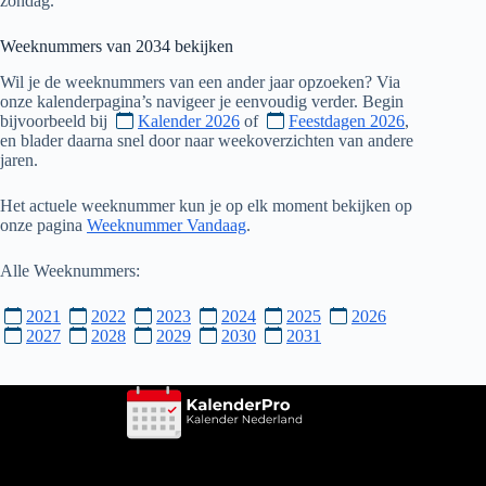
zondag.
Weeknummers van
2034
bekijken
Wil je de weeknummers van een ander jaar opzoeken? Via
onze kalenderpagina’s navigeer je eenvoudig verder. Begin
bijvoorbeeld bij
Kalender 2026
of
Feestdagen 2026
,
en blader daarna snel door naar weekoverzichten van andere
jaren.
Het actuele weeknummer kun je op elk moment bekijken op
onze pagina
Weeknummer Vandaag
.
Alle Weeknummers:
2021
2022
2023
2024
2025
2026
2027
2028
2029
2030
2031