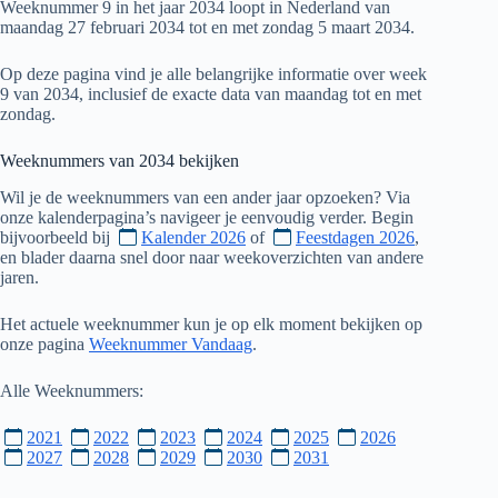
Weeknummer 9 in het jaar 2034 loopt in Nederland van
maandag 27 februari 2034 tot en met zondag 5 maart 2034.
Op deze pagina vind je alle belangrijke informatie over week
9 van 2034, inclusief de exacte data van maandag tot en met
zondag.
Weeknummers van
2034
bekijken
Wil je de weeknummers van een ander jaar opzoeken? Via
onze kalenderpagina’s navigeer je eenvoudig verder. Begin
bijvoorbeeld bij
Kalender 2026
of
Feestdagen 2026
,
en blader daarna snel door naar weekoverzichten van andere
jaren.
Het actuele weeknummer kun je op elk moment bekijken op
onze pagina
Weeknummer Vandaag
.
Alle Weeknummers:
2021
2022
2023
2024
2025
2026
2027
2028
2029
2030
2031