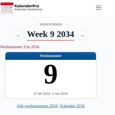
Ga
naar
de
inhoud
WEEKNUMMER
Week 9 2034
←
→
Weeknummer 9 in 2034
Weeknummer
9
27 feb 2034 - 5 mrt 2034
Alle weeknummers 2034
|
Kalender 2034