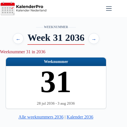
Ga
naar
de
inhoud
WEEKNUMMER
Week 31 2036
←
→
Weeknummer 31 in 2036
Weeknummer
31
28 jul 2036 - 3 aug 2036
Alle weeknummers 2036
|
Kalender 2036