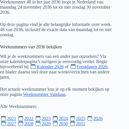
Weeknummer 48 in het jaar 2036 loopt in Nederland van
maandag 24 november 2036 tot en met zondag 30 november
2036.
Op deze pagina vind je alle belangrijke informatie over week
48 van 2036, inclusief de exacte data van maandag tot en met
zondag.
Weeknummers van
2036
bekijken
Wil je de weeknummers van een ander jaar opzoeken? Via
onze kalenderpagina’s navigeer je eenvoudig verder. Begin
bijvoorbeeld bij
Kalender 2026
of
Feestdagen 2026
,
en blader daarna snel door naar weekoverzichten van andere
jaren.
Het actuele weeknummer kun je op elk moment bekijken op
onze pagina
Weeknummer Vandaag
.
Alle Weeknummers:
2021
2022
2023
2024
2025
2026
2027
2028
2029
2030
2031